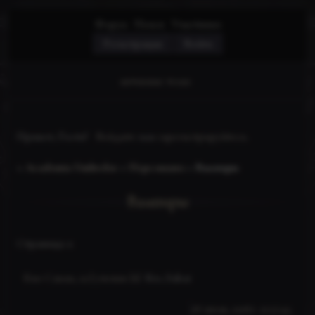
Форум
Поиск
Участники
Регистрация
Войти
активные темы
Привет, Гость!
Войдите
или
зарегистрируйтесь
.
»
Academia Umbrelor
»
Персонажи
»
Вампиры
Вампиры
Страница:
1
Кио Сакаи, 22 | ученик [1]
Kio_Sakai
18 июля, 2026г. 21:37:45