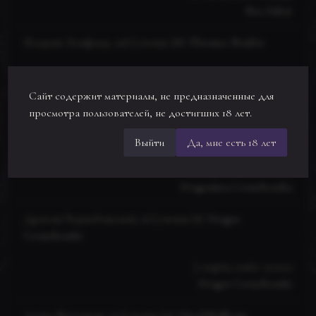
Kio_Sakai
Флоранс Бонфаер, 218 | ученик [8]
Florance Bonfire
10 марта, 2026г. 20:58:01
Florance Bonfire
Сайт содержит материалы, не предназначенные для
просмотра пользователей, не достигших 18 лет.
Драгомира Чернобожская, 16 | ученик [1]
Dragomira
Cernobozska
Выйти
Да, мне есть 18 лет
7 марта, 2026г. 21:22:20
Dragomira Cernobozska
Драгош Чернобожский, 16 | ученик [1]
Dragos
Cernobozski
7 марта, 2026г. 21:22:13
Dragos Cernobozski
Ллойд Малливан, 95 | ученик [5]
Lloyd Mallivan