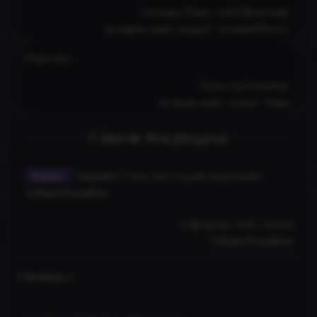
Леонард Пирс, 1038 | фамильяр
19 марта, 2026г. 22:44:16
-
Leonard Pierce
Персонал
Луна, 134 | куратор
19 июля, 2026г. 15:19:21
-
Luna
1 страница 1 из 1
Важно:
Закрыта
О том, как создать персонажа
Liliana Draculesti
23 февраля, 2026г. 10:13:19
Liliana Draculesti
Страница:
1