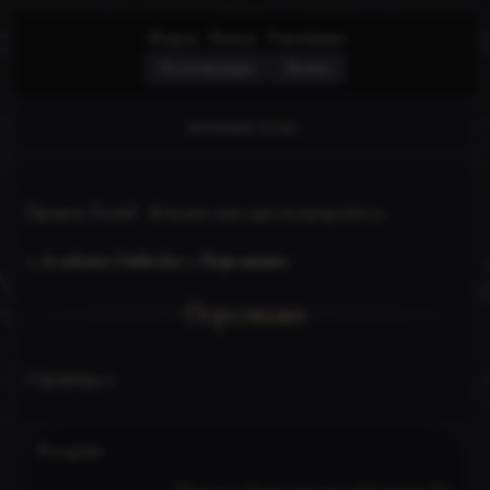
Форум
Поиск
Участники
Регистрация
Войти
активные темы
Привет, Гость!
Войдите
или
зарегистрируйтесь
.
»
Academia Umbrelor
»
Персонажи
Персонажи
Страница:
1
Колдуны